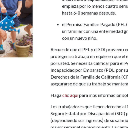
empieza por lo menos cuatro sema
hasta 6-8 semanas después.
el Permiso Familiar Pagado (PFL) 
un familiar con una enfermedad gr
con un nuevo niño.
Recuerde que el PFL y el SDI proveen re
protegen su trabajo ni requieren que e
por usted. Se necesita calificar para el
Incapacidad por Embarazo (PDL, por sus 
Derechos de la Familia de California (CF
asegurarse de que su trabajo se mantend
Haga
clic aquí
para más información sob
Los trabajadores que tienen derecho al 
Seguro Estatal por Discapacidad (SDI)
(dependiendo sus ingresos) de su salari
mayor semanal de rendimiento. La canti