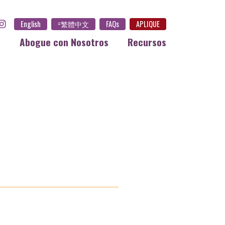
English
=繁體中文
FAQs
APLIQUE
s
Abogue con Nosotros
Recursos